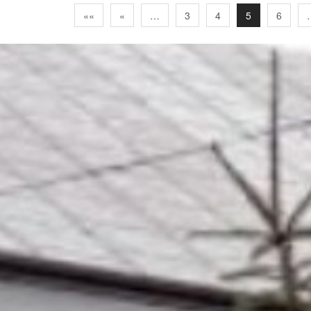
««
«
…
3
4
5
6