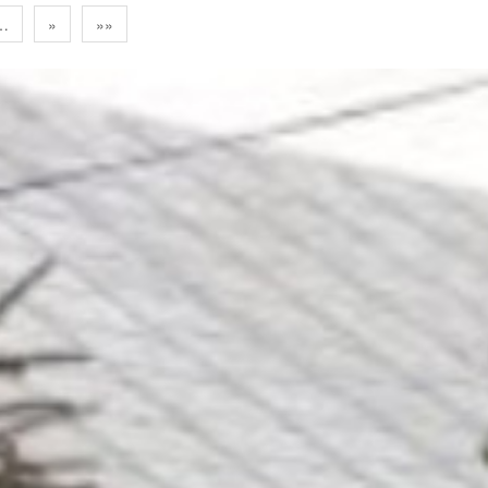
…
»
»»