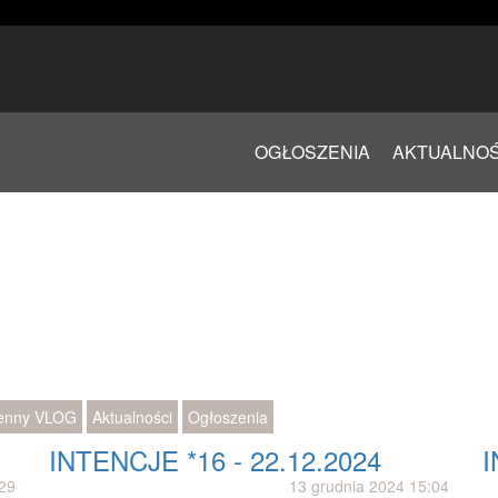
OGŁOSZENIA
AKTUALNOŚ
enny VLOG
Aktualności
Ogłoszenia
INTENCJE *16 - 22.12.2024
I
:29
13 grudnia 2024 15:04