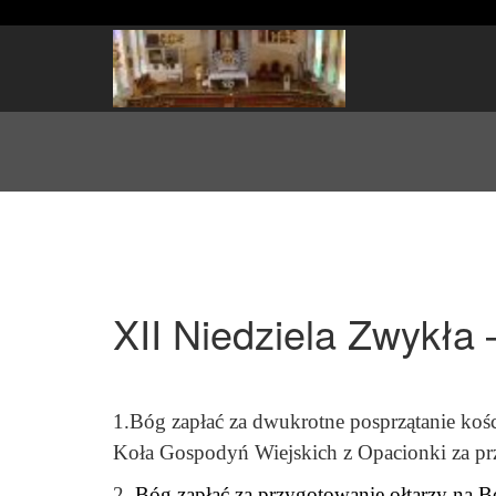
XII Niedziela Zwykła
1.Bóg zapłać za dwukrotne posprzątanie koś
Koła Gospodyń
Wiejskich z Opacionki za pr
2.
Bóg zapłać za przygotowanie ołtarzy na Bo