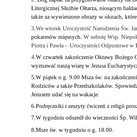
Liturgicznej
Służbie Ołtarza, niosącym balda
także za wywieszone
obrazy w oknach, które
3.We wtorek Uroczystość Narodzenia Św. Jan
pokarmów
mięsnych.
W sobotę Wsp. Niepoka
Piotra i Pawła –
Uroczystości Odpustowe w B
4.
W czwartek zakończenie Oktawy Bożego Cia
wyznawać naszą
wiarę w Jezusa Eucharystyc
5.W piątek o g. 9.00 Msza św. na zakończen
Rodziców a także
Przedszkolaków. Spowiedź ś
Jezusem udać się na wakacje.
6.Podręczniki i zeszyty ćwiczeń z religii p
7.W tygodniu odszedł do wieczności Śp. W
8.Msze św. w tygodniu o g. 18.00.