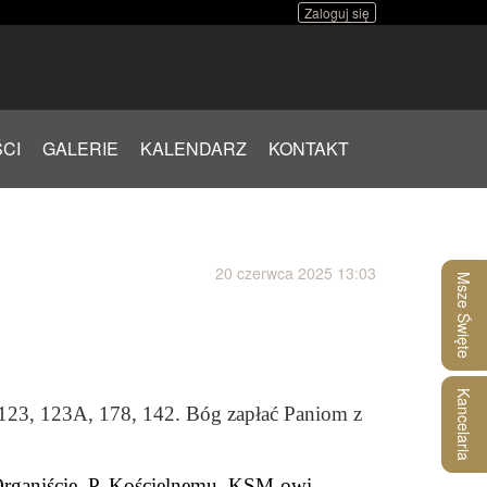
Zaloguj się
CI
GALERIE
KALENDARZ
KONTAKT
20 czerwca 2025 13:03
Msze Święte
Kancelaria
, 123, 123A, 178, 142. Bóg zapłać Paniom z
 Organiście, P. Kościelnemu, KSM-owi,