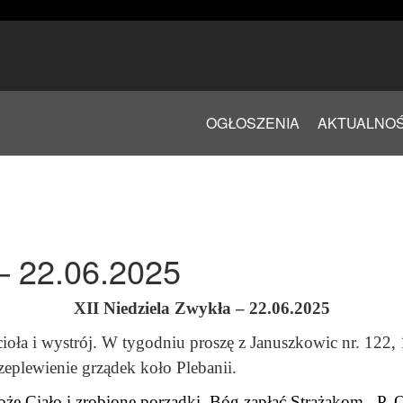
OGŁOSZENIA
AKTUALNOŚ
 – 22.06.2025
XII Niedziela Zwykła – 22.06.2025
cioła i wystrój. W tygodniu proszę z Januszkowic nr. 122
zeplewienie grządek koło Plebanii.
że Ciało i zrobione porządki. Bóg zapłać Strażakom , P.