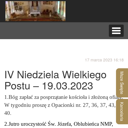
Nawig
rozwij
17 marca 2023 16:18
IV Niedziela Wielkiego
Msze Święte
Postu – 19.03.2023
1.Bóg zapłać za posprzątanie kościoła i złożoną ofiarę.
W tygodniu proszę z Opacionki nr. 27, 36, 37, 43,
Kancelaria
40.
2.Jutro uroczystość Św. Józefa, Oblubieńca NMP,