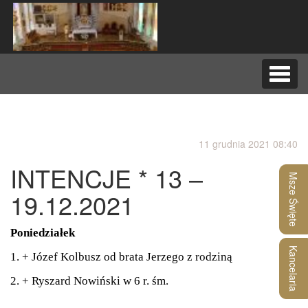
Nawig
rozwij
11 grudnia 2021 08:40
INTENCJE * 13 –
Msze Święte
19.12.2021
Poniedziałek
Kancelaria
1. + Józef Kolbusz od brata Jerzego z rodziną
2. + Ryszard Nowiński w 6 r. śm.